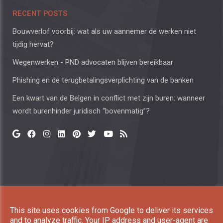
RECENT POSTS
Bouwverlof voorbij: wat als uw aannemer de werken niet
tijdig hervat?
Wegenwerken - PND advocaten blijven bereikbaar
Phishing en de terugbetalingsverplichting van de banken
Een kwart van de Belgen in conflict met zijn buren: wanneer
wordt burenhinder juridisch “bovenmatig”?
Copyright © 2026 Paesen, Neyens and Dirckx All rights
This site uses cookies from Google to deliver its services
reserved. |
Privacy & Cookies
|
UP-TO-DATE WebDesign
and to analyze traffic. Your IP address and user-agent are