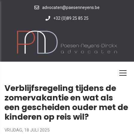
advocaten@paesenneyens.be
+32 (0)89 25 85 25
HOME
IN-DE-KIJKER
NIEUWS
NIEUWSBRIEF
Verblijfsregeling tijdens de
zomervakantie en wat als
een gescheiden ouder met de
kinderen op reis wil?
VRIJDAG, 18 JULI 2025