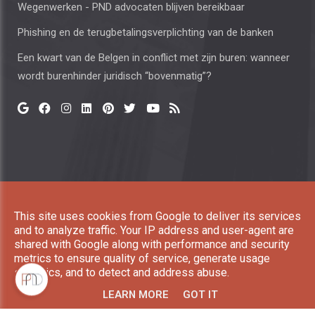
Wegenwerken - PND advocaten blijven bereikbaar
Phishing en de terugbetalingsverplichting van de banken
Een kwart van de Belgen in conflict met zijn buren: wanneer
wordt burenhinder juridisch “bovenmatig”?
Copyright © 2026 Paesen, Neyens and Dirckx All rights
This site uses cookies from Google to deliver its services
reserved. |
Privacy & Cookies
|
UP-TO-DATE WebDesign
and to analyze traffic. Your IP address and user-agent are
shared with Google along with performance and security
metrics to ensure quality of service, generate usage
statistics, and to detect and address abuse.
LEARN MORE
GOT IT