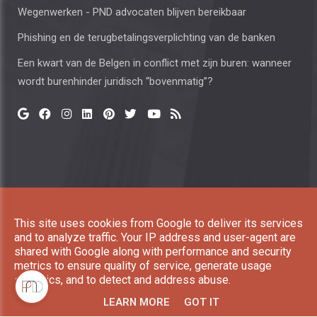
Wegenwerken - PND advocaten blijven bereikbaar
Phishing en de terugbetalingsverplichting van de banken
Een kwart van de Belgen in conflict met zijn buren: wanneer
wordt burenhinder juridisch “bovenmatig”?
Copyright © 2026 Paesen, Neyens and Dirckx All rights
This site uses cookies from Google to deliver its services
reserved. |
Privacy & Cookies
|
UP-TO-DATE WebDesign
and to analyze traffic. Your IP address and user-agent are
shared with Google along with performance and security
metrics to ensure quality of service, generate usage
statistics, and to detect and address abuse.
LEARN MORE
GOT IT