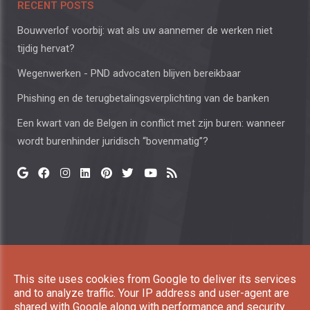
RECENT POSTS
Bouwverlof voorbij: wat als uw aannemer de werken niet
tijdig hervat?
Wegenwerken - PND advocaten blijven bereikbaar
Phishing en de terugbetalingsverplichting van de banken
Een kwart van de Belgen in conflict met zijn buren: wanneer
wordt burenhinder juridisch “bovenmatig”?
Copyright © 2026 Paesen, Neyens and Dirckx All rights
This site uses cookies from Google to deliver its services
reserved. |
Privacy & Cookies
|
UP-TO-DATE WebDesign
and to analyze traffic. Your IP address and user-agent are
shared with Google along with performance and security