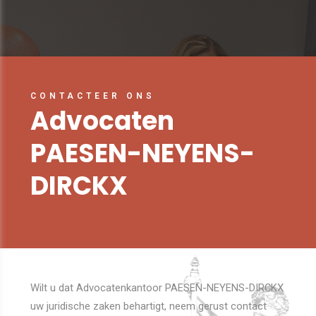
CONTACTEER ONS
Advocaten
PAESEN-NEYENS-
DIRCKX
Wilt u dat Advocatenkantoor PAESEN-NEYENS-DIRCKX
uw juridische zaken behartigt, neem gerust contact