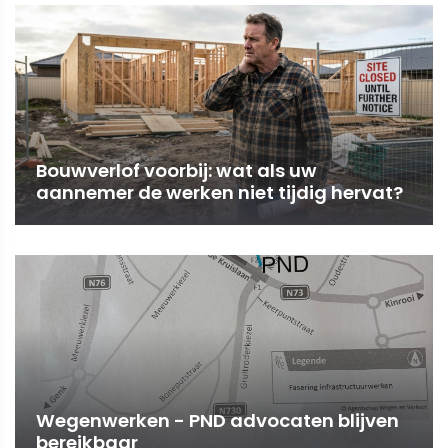
Bouwverlof voorbij: wat als uw
aannemer de werken niet tijdig hervat?
Wegenwerken - PND advocaten blijven
bereikbaar